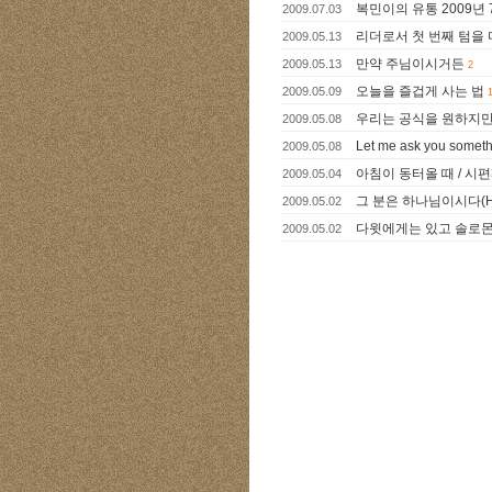
복민이의 유통 2009년 7
2009.07.03
리더로서 첫 번째 텀을 
2009.05.13
만약 주님이시거든
2009.05.13
2
오늘을 즐겁게 사는 법
2009.05.09
우리는 공식을 원하지만
2009.05.08
Let me ask you somet
2009.05.08
아침이 동터올 때 / 시편3
2009.05.04
그 분은 하나님이시다(He's
2009.05.02
다윗에게는 있고 솔로몬에
2009.05.02