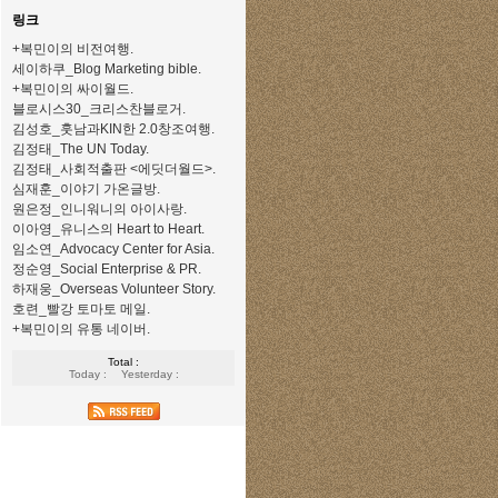
링크
+복민이의 비전여행.
세이하쿠_Blog Marketing bible.
+복민이의 싸이월드.
블로시스30_크리스찬블로거.
김성호_훗남과KIN한 2.0창조여행.
김정태_The UN Today.
김정태_사회적출판 <에딧더월드>.
심재훈_이야기 가온글방.
원은정_인니워니의 아이사랑.
이아영_유니스의 Heart to Heart.
임소연_Advocacy Center for Asia.
정순영_Social Enterprise & PR.
하재웅_Overseas Volunteer Story.
호련_빨강 토마토 메일.
+복민이의 유통 네이버.
Total :
Today :
Yesterday :