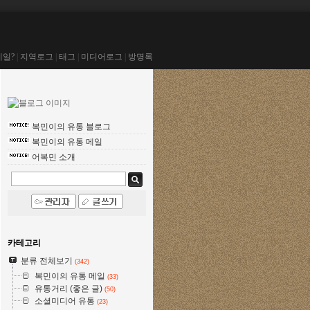
메일?
|
지역로그
|
태그
|
미디어로그
|
방명록
복민이의 유통 블로그
복민이의 유통 메일
어복민 소개
카테고리
분류 전체보기
(342)
복민이의 유통 메일
(33)
유통거리 (좋은 글)
(50)
소셜미디어 유통
(23)