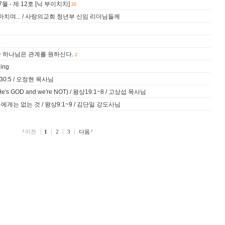
월 - 제 12호 [닉 부이치치]
20
마치며... / 사랑의교회 청년부 신임 리더님들께
1
 하나님은 관계를 원하신다.
2
hing
0:5 / 오정현 목사님
 GOD and we're NOT) / 왕상19:1~8 / 고상섭 목사님
게는 없는 것 / 왕상9:1~9 / 김단일 강도사님
이전
1
2
3
다음