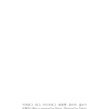
지역로그
:
태그
:
미디어로그
:
방명록
:
관리자
:
글쓰기
어복민
's Blog is powered by
Daum
/ Designed by
Tistory