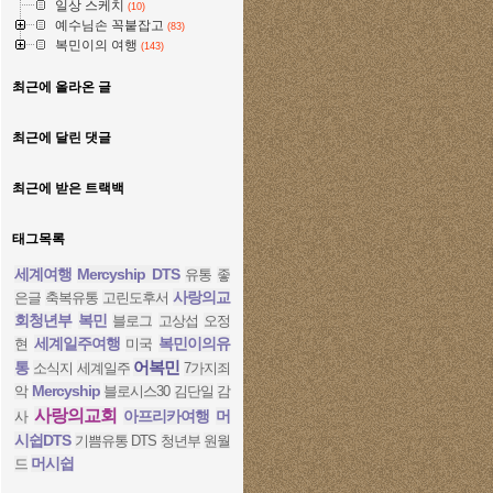
일상 스케치
(10)
예수님손 꼭붙잡고
(83)
복민이의 여행
(143)
최근에 올라온 글
최근에 달린 댓글
최근에 받은 트랙백
태그목록
세계여행
Mercyship DTS
유통
좋
사랑의교
은글
축복유통
고린도후서
회청년부
복민
블로그
고상섭
오정
세계일주여행
복민이의유
현
미국
어복민
통
소식지
세계일주
7가지죄
Mercyship
악
블로시스30
김단일
감
사랑의교회
아프리카여행
머
사
시쉽DTS
기쁨유통
DTS
청년부
원월
머시쉽
드