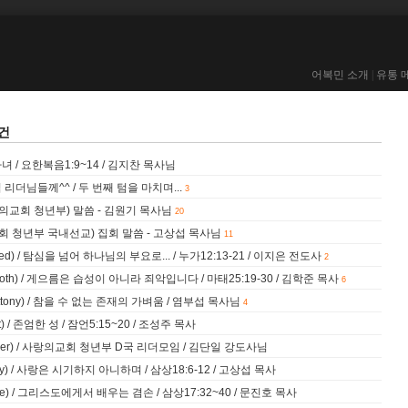
어복민 소개
|
유통 
5건
 / 요한복음1:9~14 / 김지찬 목사님
더님들께^^ / 두 번째 텀을 마치며...
3
랑의교회 청년부) 말씀 - 김원기 목사님
20
교회 청년부 국내선교) 집회 말씀 - 고상섭 목사님
11
eed) / 탐심을 넘어 하나님의 부요로... / 누가12:13-21 / 이지은 전도사
2
loth) / 게으름은 습성이 아니라 죄악입니다 / 마태25:19-30 / 김학준 목사
6
uttony) / 참을 수 없는 존재의 가벼움 / 염부섭 목사님
4
t) / 존엄한 성 / 잠언5:15~20 / 조성주 목사
nger) / 사랑의교회 청년부 D국 리더모임 / 김단일 강도사님
vy) / 사랑은 시기하지 아니하며 / 삼상18:6-12 / 고상섭 목사
ide) / 그리스도에게서 배우는 겸손 / 삼상17:32~40 / 문진호 목사