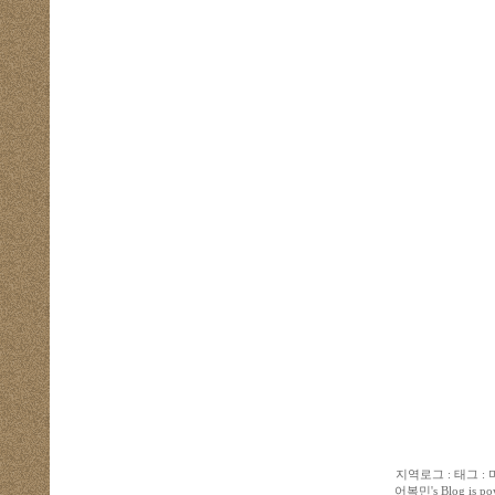
지역로그
:
태그
:
어복민
's Blog is 