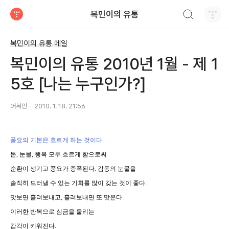
검색하기
복민이의 유통
티스토리
복민이의 유통 메일
복민이의 유통 2010년 1월 - 제 1
5호 [나는 누구인가?]
어복민
2010. 1. 18. 21:56
풍요의 기본은
흐르게 하는 것이다.
돈, 눈물, 행복 모두 흐르게 함으로써
순환이 생기고 풍요가 증폭된다. 감동의 눈물을
솔직히 드러낼 수 있는 기회를 많이 갖는 것이 좋다.
맛보면 흘려보내고, 흘려보내면 또 맛본다.
이러한 반복으로 심금을 울리는
감각이 키워진다.