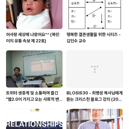
어사랑 세상에 나왔어요^^ (복민
행복한 결혼생활을 위한 시리즈 -
이의 유통 속보 제 22호)
김인수 교수
트위터 생중계 및 소통하며 즐긴
BLOSIS30 - 최병성 목사님에게
"웹2.0이 가지고 오는 사회적 변
듣는 크리스천 블로그 강의 (200
화 -민경배 교수님(@neticus)"
9.09.26)
강의