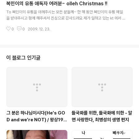
복민이의 유통 애독자 여러분~ olleh Christmas !!
-----------------------------------------------
글 내용
- 안녕하세요! Hello olleh 블로그 오픈 기념으로 대박 이
To 복민이의 유통을 아껴주시는 모든 분들께~ 한 해 동안 복민이의 유통 메일
벤트를 진행합니다. ㅇ 주제: 당신의 비전은 무엇입니까?
을 받아주시고 함께 해주셔서 진심으로 감사드려요 제가 일하고 있는 kt 에서 o
(비전을 위한 자기계발 노력도 같이 올려주시면 더욱 좋겠
lleh 광고 캐릭터들을 활용하여 재미있는 카드를 만들었네요 많은 기회를 주는
죠) ㅇ 제출방법: 상단 또는 하단의 '답변' 버튼을 누르시고,
0
0
2009. 12. 23.
kt 에도 감사한 마음으로 이렇게 여러분들과 olleh 를 나누게 되었습니다. olle
자신의 비전을 올려주시..
h는 최고의 감탄사를 뜻하는데요~ 크리스마스의 참된 의미... 예수님이 이 땅에
오신 것을 기쁨! 을 생각할 때에 정말로 어울리는 감탄사인 것 같습니다. olleh
Christmas !! 기쁜 성탄 되세요^^ 복민이의 유통: http://shareblessing.co
m
이 블로그 인기글
그 분은 하나님이시다(He's GO
들국화를 위한, 들국화에 의한 - 알
D and we're NOT) / 왕상19:1
면 사랑한다, 최병성의 생명 편지
~8 / 고상섭 목사님