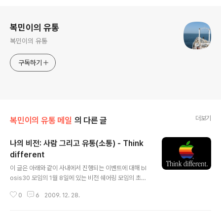
로그 정보
복민이의 유통
복민이의 유통
구독하기
더보기
복민이의 유통 메일
의 다른 글
나의 비전: 사람 그리고 유통(소통) - Think
different
글 내용
이 글은 아래와 같이 사내에서 진행되는 이벤트에 대해 bl
osis30 모임의 1월 8일에 있는 비전 쉐어링 모임의 초안
으로 생각하며 작성한 글입니다. (http://www.blosis30.
0
6
2009. 12. 28.
com/56) 많은 직원분들 중 단 2명만 선정하는데 열심히
쓴 만큼 좋은 결과 있었으면 좋겠네요^^ 전사에 공유되는
글이라 제 신앙적인 이야기는 가급적 자제했습니다^^ ---