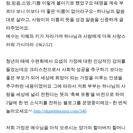
랑
,
믿음
,
소망
,
기쁨 이렇게 붙이기로 했었구요
태명을 계속 부
르다 보니 이보다 더 좋은 이름이 없더라구요
~
하나님의 말씀
대로 살라고
,
사랑이의 이름의 뜻을 성경 말씀을 신중하게 골
라주었어요
.
예수는 지혜와 키가 자라가며 하나님과 사람에게 더욱 사랑스
러워 가시더라
-
[
눅
2:52]
청년의 때에 수련회에서 요셉의 가정에 대한 인상적인 강의를
들었는데요
크리스천으로서 사회적 성공을 추구하기 보다는
좋은 부모가 되어 세상에 희망이 되는 가정을 이루는 인생을
추구하란 내용이였어요
그에 따라서 저희 부부는 하나님의 사
랑을 세상에 널리 전한다는 뜻의
'
축복 유통
'을 비전으로 하여
2
달에 한 번 소식지를 전하는 블로그를 운영중이에요~ 한 번씩
놀러오세요^^
http://shareblessing.com/340
저희 가정은 예수님을 아직 모르시는 양가의 할아버지 할머니