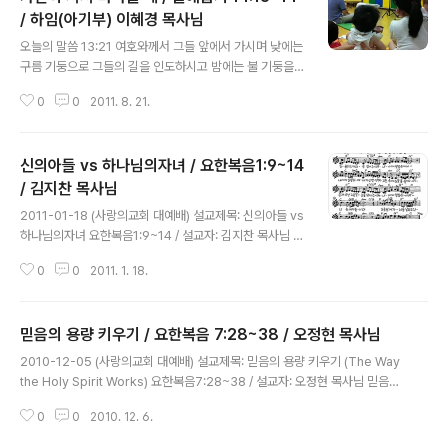
/ 하임(아기부) 이혜경 목사님
글 내용
오늘의 말씀 13:21 여호와께서 그들 앞에서 가시며 낮에는
구름 기둥으로 그들의 길을 인도하시고 밤에는 불 기둥을
그들에게 비추사 낮이나 밤이나 진행하게 하시니 13:22
0
0
2011. 8. 21.
낮에는 구름 기둥, 밤에는 불 기둥이 백성 앞에서 떠나지 아
니하니라 14:13 모세가 백성에게 이르되 너희는 두려워하
지 말고 가만히 서서 여호와께서 오늘 너희를 위하여 행하
신의아들 vs 하나님의자녀 / 요한복음1:9~14
시는 구원을 보라 너희가 오늘 본 애굽 사람을 영원히 다시
보지 아니하리라 14:14 여호와께서 너희를 위하여 싸우시
/ 김지찬 목사님
글 내용
리니 너희는 가만히 있을지니라 낮에는 구름기둥, 밤에는
2011-01-18 (사랑의교회 대예배) 설교제목: 신의아들 vs
불기둥으로 하나님의 함께하심을 느낀 이스라엘 백성들,
하나님의자녀 요한복음1:9~14 / 설교자: 김지찬 목사님 신
뒤에 마병을 이끌고 쫓아오는 애굽 군대를 보자 두려움과
의 아들 vs 하나님의 자녀 세상에서 인정받는 공부도 잘 하
공포의 옛 생활을 그리워하며 후회와 원망으로 하나님께
0
0
2011. 1. 18.
고 돈도 잘 하는 아들 -> 신의 아들로 불뤼움 인간 - 원하는
부르짓을 때 모세를 통해서 들려주..
것을 무엇이든지 취하고 싶은 욕망... 신과 같은 존재... 신의
아들이 되고픈 욕망... (교만) 사회가 어려운 이유? 자칭 힘
믿음의 용량 키우기 / 요한복음 7:28~38 / 오정현 목사님
과 권력을 소유한 신의 아들들이 자기의 것을 주장하고 더
글 내용
욱 취하려하기 때문에... 예수님의 시험 -> 네가 만일 하나
2010-12-05 (사랑의교회 대예배) 설교제목: 믿음의 용량 키우기 (The Way
님의 아들이어거든 '돌들로 떡이 되게 하라' 신의 아들이라
the Holy Spirit Works) 요한복음7:28~38 / 설교자: 오정현 목사님 믿음의
면... 힘과 권력을 가지고 원하는 것은 무엇이든지 취할 수
용량을 키우자 1. 예수를 제대로 깨닫자 나는 아노니 이는 내가 그에게서 났고
있을 것이다! 라는 생각 예수 -> 신의 자녀의 권리를 포기
0
0
2010. 12. 6.
그가 나를 보내셨음이라 하시니 -요7:29 다 같은 신령한 음료를 마셨으니 이는
하고 십자가에 달리심, 이것을 영접하면 ..
그들을 따르는 신령한 반석으로부터 마셨으매 그 반석은 곧 그리스도시라 -고