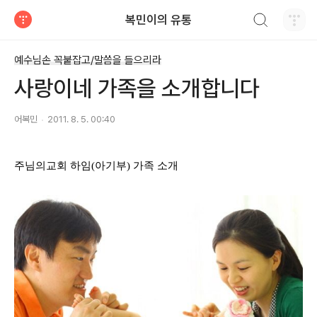
검색하기
복민이의 유통
티스토리
예수님손 꼭붙잡고/말씀을 들으리라
사랑이네 가족을 소개합니다
어복민
2011. 8. 5. 00:40
주님의교회 하임(아기부) 가족 소개