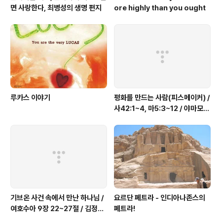
면 사랑한다, 최병성의 생명 편지
ore highly than you ought
루카스 이야기
평화를 만드는 사람(피스메이커) /
사42:1~4, 마5:3~12 / 야마모토
목사
기브온 사건 속에서 만난 하나님 /
요르단 페트라 - 인디아나존스의
여호수아 9장 22~27절 / 김정수
페트라!
전도사님