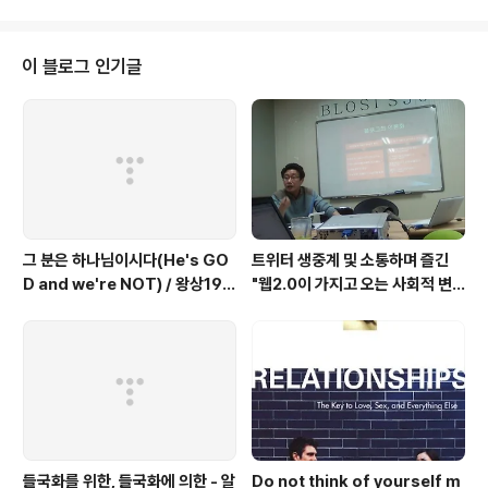
전10:4 예수께서 이르시되 나는 생명의 떡이니 내게 오는 자는 결코 주리지 아
니할 터이요 나를 믿는 자는 영원히 목마르지 아니하리라 -요6:35 내가 너와
함께 있으매 어떤 사람도 너를 대적하여 해롭게 할 자가 없을 것이니 -행18:10
이 블로그 인기글
2. 흘러넘침의 단계로 나아가자 목마름의 채움(만족) -..
그 분은 하나님이시다(He's GO
트위터 생중계 및 소통하며 즐긴
D and we're NOT) / 왕상19:1
"웹2.0이 가지고 오는 사회적 변
~8 / 고상섭 목사님
화 -민경배 교수님(@neticus)"
강의
들국화를 위한, 들국화에 의한 - 알
Do not think of yourself m